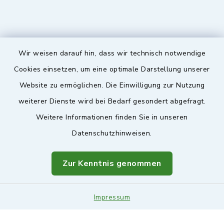
Wir weisen darauf hin, dass wir technisch notwendige
Sicherer Kontakt
Cookies einsetzen, um eine optimale Darstellung unserer
Website zu ermöglichen. Die Einwilligung zur Nutzung
Barrierefreiheit
weiterer Dienste wird bei Bedarf gesondert abgefragt.
Weitere Informationen finden Sie in unseren
Datenschutz
Datenschutzhinweisen.
Impressum
Zur Kenntnis genommen
Sitemap
Leitweg-ID & Rechnungsadressen
Impressum
Cookie-Einstellungen