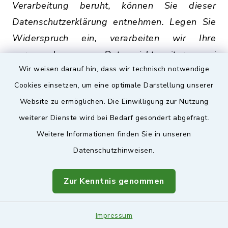
Verarbeitung beruht, können Sie dieser
Datenschutzerklärung entnehmen. Legen Sie
Widerspruch ein, verarbeiten wir Ihre
personenbezogenen Daten nicht weiter, es sei
Wir weisen darauf hin, dass wir technisch notwendige
denn, wir können zwingende schutzwürdige
Cookies einsetzen, um eine optimale Darstellung unserer
Gründe nachweisen, die Ihre Interessen,
Website zu ermöglichen. Die Einwilligung zur Nutzung
Rechte und Freiheiten überwiegen, oder die
weiterer Dienste wird bei Bedarf gesondert abgefragt.
Verarbeitung dient der Geltendmachung,
Weitere Informationen finden Sie in unseren
Ausübung oder Verteidigung von
Datenschutzhinweisen.
Rechtsansprüchen.
Werden personenbezogene Daten zum Zweck
Zur Kenntnis genommen
der Direktwerbung verarbeitet, haben Sie das
Recht, jederzeit Widerspruch gegen die
Impressum
Verarbeitung der Sie betreffenden