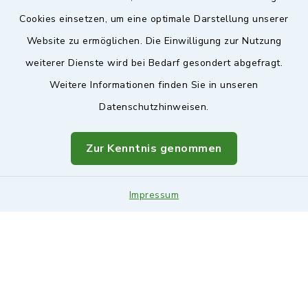
Sicherer Kontakt
Cookies einsetzen, um eine optimale Darstellung unserer
Website zu ermöglichen. Die Einwilligung zur Nutzung
Barrierefreiheit
weiterer Dienste wird bei Bedarf gesondert abgefragt.
Weitere Informationen finden Sie in unseren
Datenschutz
Datenschutzhinweisen.
Impressum
Zur Kenntnis genommen
Sitemap
Leitweg-ID & Rechnungsadressen
Impressum
Cookie-Einstellungen