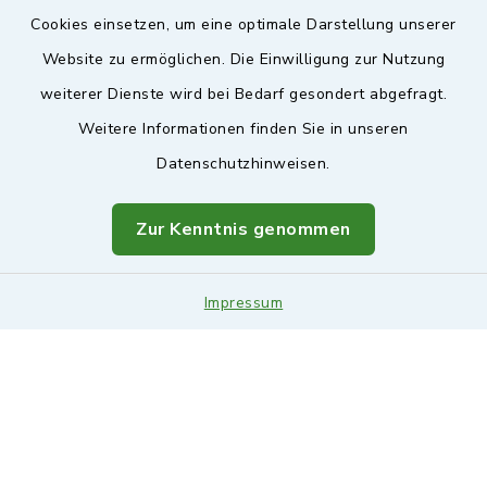
Sicherer Kontakt
Cookies einsetzen, um eine optimale Darstellung unserer
Website zu ermöglichen. Die Einwilligung zur Nutzung
Barrierefreiheit
weiterer Dienste wird bei Bedarf gesondert abgefragt.
Weitere Informationen finden Sie in unseren
Datenschutz
Datenschutzhinweisen.
Impressum
Zur Kenntnis genommen
Sitemap
Leitweg-ID & Rechnungsadressen
Impressum
Cookie-Einstellungen