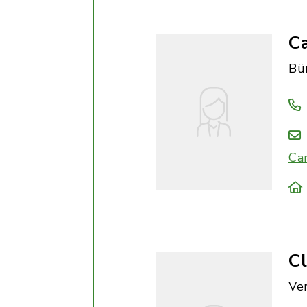
Ca
Bü
Ca
Cl
Ve