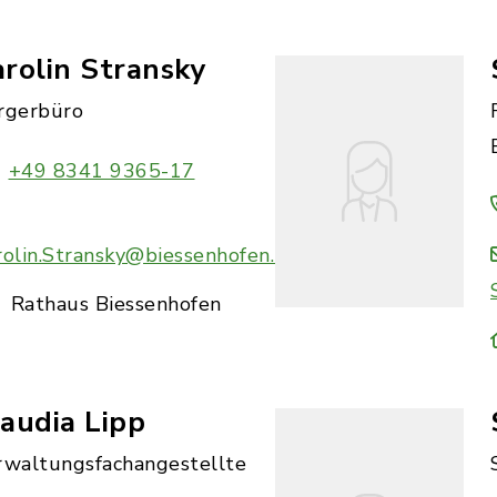
rolin Stransky
rgerbüro
+49 8341 9365-17
rolin.Stransky@biessenhofen.bayern.de
Rathaus Biessenhofen
audia Lipp
rwaltungsfachangestellte